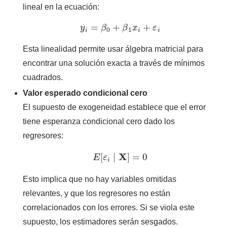
lineal en la ecuación:
y
i
=
β
0
+
β
1
x
i
+
ε
i
Esta linealidad permite usar álgebra matricial para
encontrar una solución exacta a través de mínimos
cuadrados.
Valor esperado condicional cero
El supuesto de exogeneidad establece que el error
tiene esperanza condicional cero dado los
regresores:
E
[
ε
i
∣
X
]
=
0
Esto implica que no hay variables omitidas
relevantes, y que los regresores no están
correlacionados con los errores. Si se viola este
supuesto, los estimadores serán sesgados.