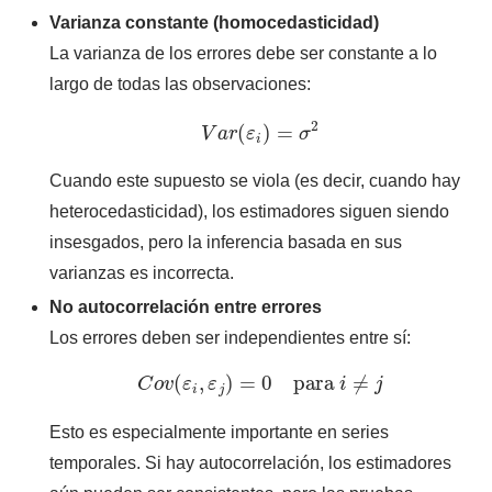
Varianza constante (homocedasticidad)
La varianza de los errores debe ser constante a lo
largo de todas las observaciones:
V
a
r
(
ε
i
)
=
σ
2
Cuando este supuesto se viola (es decir, cuando hay
heterocedasticidad), los estimadores siguen siendo
insesgados, pero la inferencia basada en sus
varianzas es incorrecta.
No autocorrelación entre errores
Los errores deben ser independientes entre sí:
C
o
v
(
ε
i
,
ε
j
)
=
0
para
i
≠
j
Esto es especialmente importante en series
temporales. Si hay autocorrelación, los estimadores