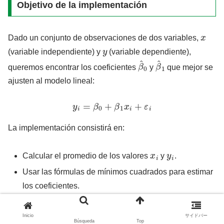
Objetivo de la implementación
x
Dado un conjunto de observaciones de dos variables,
y
(variable independiente) y
(variable dependiente),
β
^
0
β
^
1
queremos encontrar los coeficientes
y
que mejor se
ajusten al modelo lineal:
y
i
=
β
0
+
β
1
x
i
+
ε
i
La implementación consistirá en:
x
i
y
i
Calcular el promedio de los valores
y
.
Usar las fórmulas de mínimos cuadrados para estimar
los coeficientes.
Devolver los resultados como un arreglo.
Inicio
サイドバー
Búsqueda
Top