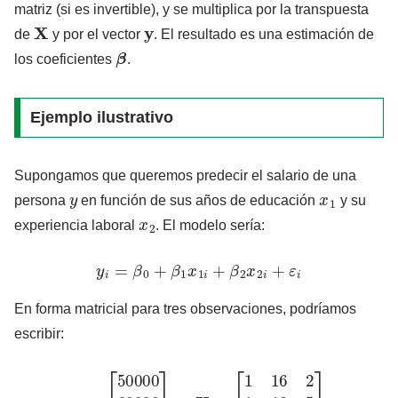
matriz (si es invertible), y se multiplica por la transpuesta
X
y
de
y por el vector
. El resultado es una estimación de
β
los coeficientes
.
Ejemplo ilustrativo
Supongamos que queremos predecir el salario de una
y
x
1
persona
en función de sus años de educación
y su
x
2
experiencia laboral
. El modelo sería:
y
i
=
β
0
+
β
1
x
1
i
+
β
2
x
2
i
+
ε
i
En forma matricial para tres observaciones, podríamos
escribir:
y
=
[
50000
60000
55000
]
,
X
=
[
1
16
2
1
18
5
1
17
3
]