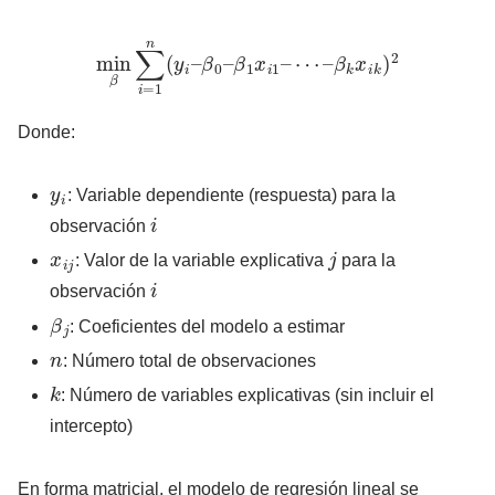
min
β
∑
i
=
1
n
(
y
i
–
β
0
–
β
1
x
i
1
–
⋯
–
β
k
x
i
k
)
2
Donde:
y
i
: Variable dependiente (respuesta) para la
i
observación
x
i
j
j
: Valor de la variable explicativa
para la
i
observación
β
j
: Coeficientes del modelo a estimar
n
: Número total de observaciones
k
: Número de variables explicativas (sin incluir el
intercepto)
En forma matricial, el modelo de regresión lineal se