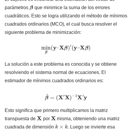
β
parámetros
que minimice la suma de los errores
cuadráticos. Esto se logra utilizando el método de mínimos
cuadrados ordinarios (MCO), el cual busca resolver el
siguiente problema de minimización:
min
β
(
y
–
X
β
)
′
(
y
–
X
β
)
La solución a este problema es conocida y se obtiene
resolviendo el sistema normal de ecuaciones. El
estimador de mínimos cuadrados ordinarios es:
β
^
=
(
X
′
X
)
−
1
X
′
y
Esto significa que primero multiplicamos la matriz
X
X
transpuesta de
por
misma, obteniendo una matriz
k
×
k
cuadrada de dimensión
. Luego se invierte esa