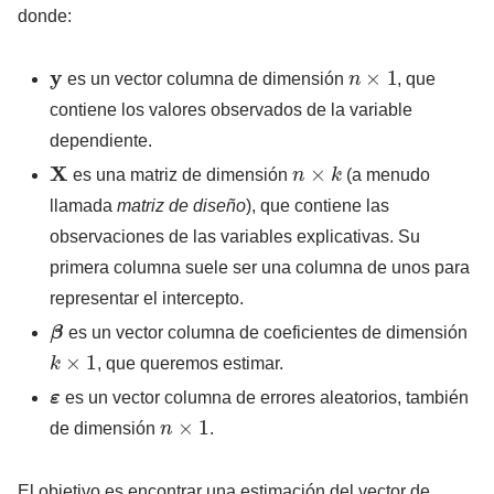
donde:
y
n
×
1
es un vector columna de dimensión
, que
contiene los valores observados de la variable
dependiente.
X
n
×
k
es una matriz de dimensión
(a menudo
llamada
matriz de diseño
), que contiene las
observaciones de las variables explicativas. Su
primera columna suele ser una columna de unos para
representar el intercepto.
β
es un vector columna de coeficientes de dimensión
k
×
1
, que queremos estimar.
ε
es un vector columna de errores aleatorios, también
n
×
1
de dimensión
.
El objetivo es encontrar una estimación del vector de