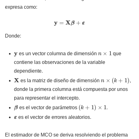
expresa como:
y
=
X
β
+
ε
Donde:
y
n
×
1
es un vector columna de dimensión
que
contiene las observaciones de la variable
dependiente.
X
n
×
(
k
+
1
)
es la matriz de diseño de dimensión
,
donde la primera columna está compuesta por unos
para representar el intercepto.
β
(
k
+
1
)
×
1
es el vector de parámetros
.
ε
es el vector de errores aleatorios.
El estimador de MCO se deriva resolviendo el problema