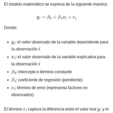
El modelo matemático se expresa de la siguiente manera:
y
i
=
β
0
+
β
1
x
i
+
ε
i
Donde:
y
i
: el valor observado de la variable dependiente para
i
la observación
x
i
: el valor observado de la variable explicativa para
i
la observación
β
0
: intercepto o término constante
β
1
: coeficiente de regresión (pendiente)
ε
i
: término de error (representa factores no
observados)
ε
i
y
i
El término
captura la diferencia entre el valor real
y el