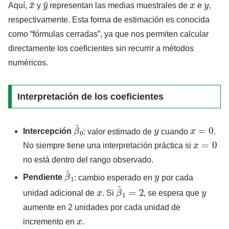
Aquí,
y
representan las medias muestrales de
e
,
respectivamente. Esta forma de estimación es conocida
como “fórmulas cerradas”, ya que nos permiten calcular
directamente los coeficientes sin recurrir a métodos
numéricos.
Interpretación de los coeficientes
β
^
0
y
x
=
0
Intercepción
: valor estimado de
cuando
.
x
=
0
No siempre tiene una interpretación práctica si
no está dentro del rango observado.
β
^
1
y
Pendiente
: cambio esperado en
por cada
x
β
^
1
=
2
y
unidad adicional de
. Si
, se espera que
aumente en 2 unidades por cada unidad de
x
incremento en
.