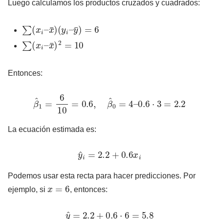
Luego calculamos los productos cruzados y cuadrados:
∑
(
x
i
–
x
¯
)
(
y
i
–
y
¯
)
=
6
∑
(
x
i
–
x
¯
)
2
=
10
Entonces:
β
^
1
=
6
10
=
0.6
,
β
^
0
=
4
–
0.6
⋅
3
=
2.2
La ecuación estimada es:
y
^
i
=
2.2
+
0.6
x
i
Podemos usar esta recta para hacer predicciones. Por
x
=
6
ejemplo, si
, entonces:
y
^
=
2.2
+
0.6
⋅
6
=
5.8