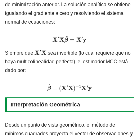
de minimización anterior. La solución analítica se obtiene
igualando el gradiente a cero y resolviendo el sistema
normal de ecuaciones:
X
′
X
β
^
=
X
′
y
X
′
X
Siempre que
sea invertible (lo cual requiere que no
haya multicolinealidad perfecta), el estimador MCO está
dado por:
β
^
=
(
X
′
X
)
−
1
X
′
y
Interpretación Geométrica
Desde un punto de vista geométrico, el método de
y
mínimos cuadrados proyecta el vector de observaciones
X