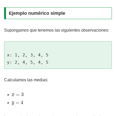
Ejemplo numérico simple
Supongamos que tenemos las siguientes observaciones:
x: 1, 2, 3, 4, 5

Calculamos las medias:
x
¯
=
3
y
¯
=
4