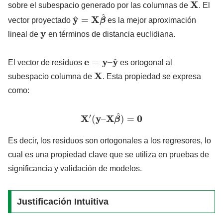
sobre el subespacio generado por las columnas de
. El
y
^
=
X
β
^
vector proyectado
es la mejor aproximación
y
lineal de
en términos de distancia euclidiana.
e
=
y
–
y
^
El vector de residuos
es ortogonal al
X
subespacio columna de
. Esta propiedad se expresa
como:
X
′
(
y
–
X
β
^
)
=
0
Es decir, los residuos son ortogonales a los regresores, lo
cual es una propiedad clave que se utiliza en pruebas de
significancia y validación de modelos.
Justificación Intuitiva