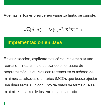
Además, si los errores tienen varianza finita, se cumple:
n
(
β
^
–
β
)
→
d
N
(
0
,
σ
2
(
X
′
X
)
−
1
)
Implementación en Java
En esta sección, explicaremos cómo implementar una
regresión lineal simple utilizando el lenguaje de
programación Java. Nos centraremos en el método de
mínimos cuadrados ordinarios (MCO), que busca ajustar
una línea recta a un conjunto de datos de forma que se
minimice la suma de los errores al cuadrado.