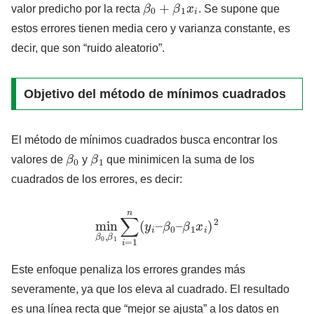
β
0
+
β
1
x
i
valor predicho por la recta
. Se supone que
estos errores tienen media cero y varianza constante, es
decir, que son “ruido aleatorio”.
Objetivo del método de mínimos cuadrados
El método de mínimos cuadrados busca encontrar los
β
0
β
1
valores de
y
que minimicen la suma de los
cuadrados de los errores, es decir:
min
β
0
,
β
1
∑
i
=
1
n
(
y
i
–
β
0
–
β
1
x
i
)
2
Este enfoque penaliza los errores grandes más
severamente, ya que los eleva al cuadrado. El resultado
es una línea recta que “mejor se ajusta” a los datos en